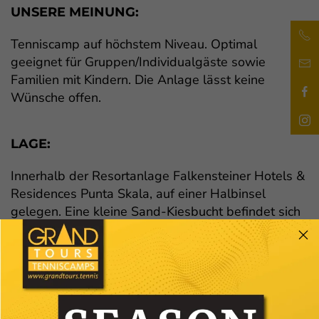
UNSERE MEINUNG:
Tenniscamp auf höchstem Niveau. Optimal
geeignet für Gruppen/Individualgäste sowie
Familien mit Kindern. Die Anlage lässt keine
Wünsche offen.
LAGE:
Innerhalb der Resortanlage Falkensteiner Hotels &
Residences Punta Skala, auf einer Halbinsel
gelegen. Eine kleine Sand-Kiesbucht befindet sich
je nach Lage Ihres Zimmers in ca. 100 m
Entfernung. Außerdem wird die ganze Halbinsel
von einem Kies- und Felsstrand mit Badeplateaus
gesäumt. Die Stadt Petrcane ist ca. 1,5 km entfernt
(ca. 20 Min. Fußweg)