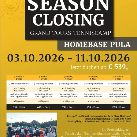
WELLNESS:
Dampfbad, Sauna, Infrarotkabine, Kräutersauna,
Whirlpool, Relax Zone mit Wasserbetten.
ZIMMER:
Ca. 33 m², kombiniertes Wohn-/Schlafzimmer,
optisch abgetrennt, Klimaanlage: individuell
regelbar, kalt, warm, Fußboden: Laminat, Föhn,
Safe: ohne Gebühr, Sitzecke, Telefon, Minibar:
gegen Gebühr, Internet: Breitband-Internet/DSL:
ohne Gebühr, Fernseher: Flatscreen, deutsches
Programm, Sat-TV, Badewanne oder Dusche, WC,
Balkon: mit Sitzgelegenheit, Terrasse: Loggia