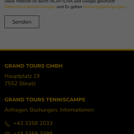
Diese Website ist durch reCAPTCHA und Google geschützt
Datenschutzbestimmungen
und Es gelten
Nutzungsbedingungen
.
GRAND TOURS GMBH
Hauptplatz 19
7552 Stinatz
GRAND TOURS TENNISCAMPS
Anfragen, Buchungen, Informationen:
+43 3358 2033
+43 3358 3388