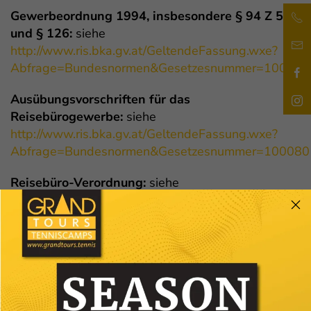
Gewerbeordnung 1994, insbesondere § 94 Z 56
und § 126:
siehe
http://www.ris.bka.gv.at/GeltendeFassung.wxe?
Abfrage=Bundesnormen&Gesetzesnummer=100075
Ausübungsvorschriften für das
Reisebürogewerbe:
siehe
http://www.ris.bka.gv.at/GeltendeFassung.wxe?
Abfrage=Bundesnormen&Gesetzesnummer=100080
Reisebüro-Verordnung:
siehe
http://www.ris.bka.gv.at/GeltendeFassung.wxe?
Abfrage=Bundesnormen&Gesetzesnummer=200024
Reisebürosicherungsverordnung:
siehe
http://www.ris.bka.gv.at/GeltendeFassung.wxe?
Abfrage=Bundesnormen&Gesetzesnummer=200000