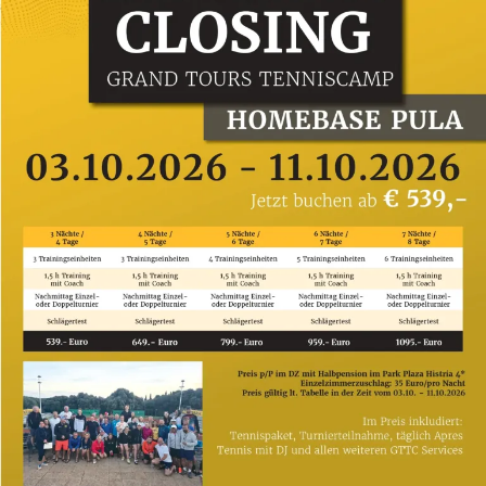
Konsumentenschutzgesetz, insbesondere §§ 31b
bis 31f:
siehe
http://www.ris.bka.gv.at/GeltendeFassung.wxe?
Abfrage=Bundesnormen&Gesetzesnummer=100024
WIR STEHEN DIR JEDER
ZEIT ZUR VERFÜGUNG.