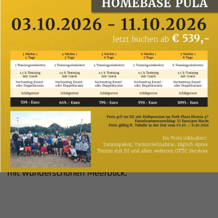
Neben dem Fitness- und Gym-Raum verfügt das
Hotel über einen 25 m langen Indoorpool mit
beheizten Meerwasser, Spa & Wellness Center
ZIMMER:
2014 wurde das Hotel Park Plaza Belvedere
komplett renoviert und verfügt über 427
komfortable und modern eingerichtete Zimmer,
verteilt in zwei Flügeln und auf 4 Etagen. Zimmer
verfügen über: kostenloses WLAN, LCD-Flachbild
TV, Haarföhn und Telefon. Alle Zimmer sind
klimatisiert und die meisten haben einen Balkon
mit wunderschönen Meerblick.