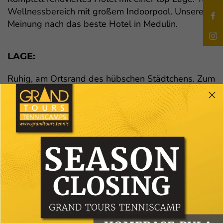
Wellnessbereich mit großem Indoorpool. Unserer
Meinung nach das beste Hotel in Medulin.
LAGE:
Ruhig, am Ortsrand des hübschen Städtchens. Zum
Kiesstrand sind es rund 100 m. Medulin, eine der
bekanntesten Trainingslager Destinationen,
befindet sich im Süden Istrien. Der Winter ist durch
milde Mittelmeerklima gekennzeichnet. Große
Sport-Einrichtungen machen Medulin in ganz
Europa vor allem bei den Fußballclubs zueiner der
beliebtesten und wünschenswertesten Destination
für Trainingslager.
WELLNESS: