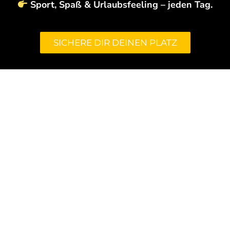
Sport, Spaß & Urlaubsfeeling – jeden Tag.
SICHERE DIR DEINEN PLATZ
Folgende Termine sind
noch verfügbar:
28.03 – 17.05 | 23.05 –
07.06